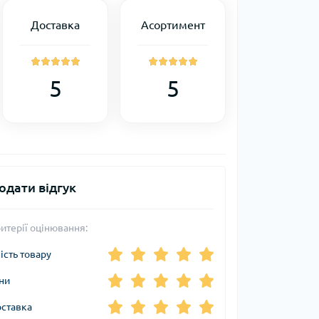
Доставка
Асортимент
5
5
одати відгук
итерії оцінювання:
ість товару
ни
ставка