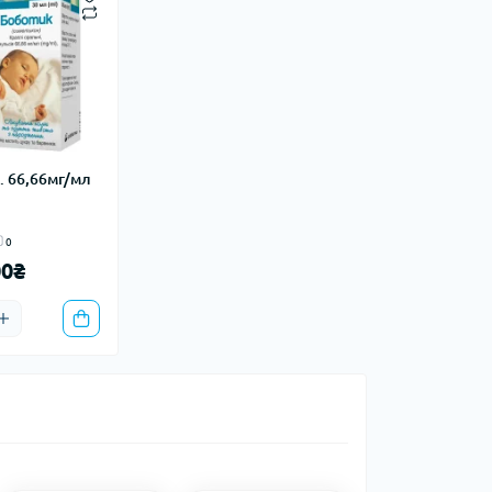
 66,66мг/мл
0
00₴