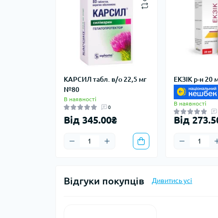
КАРСИЛ табл. в/о 22,5 мг
ЕКЗІК р-н 20 
№80
В наявності
В наявності
0
Від 345.00₴
Від 273.5
Відгуки покупців
Дивитись усі