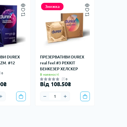
Знижка
ИВИ DUREX
ПРЕЗЕРВАТИВИ DUREX
ZM. #12
real feel #3 РЕККІТ
БЕНКЕЗЕР ХЕЛСКЕР
0
В наявності
0
00₴
Від 108.50₴