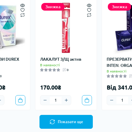
Знижка
Знижка
ВИ DUREX
ЛАКАЛУТ З/Щ актив
ПРЕЗЕРВАТ
В наявності
INTEN. ORGA
0
В наявності
0
0₴
170.00₴
Від 341.
Показати ще