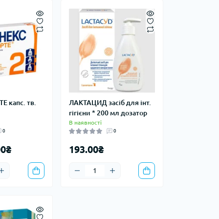
Е капс. тв.
ЛАКТАЦИД засіб для інт.
гігієни * 200 мл дозатор
В наявності
0
0
00₴
193.00₴