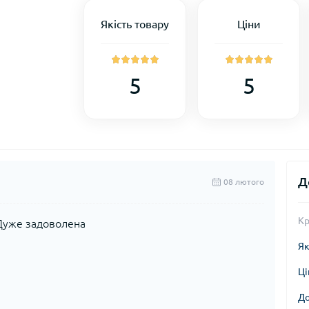
Якість товару
Ціни
5
5
Д
08 лютого
Кр
Дуже задоволена
Як
Ці
До