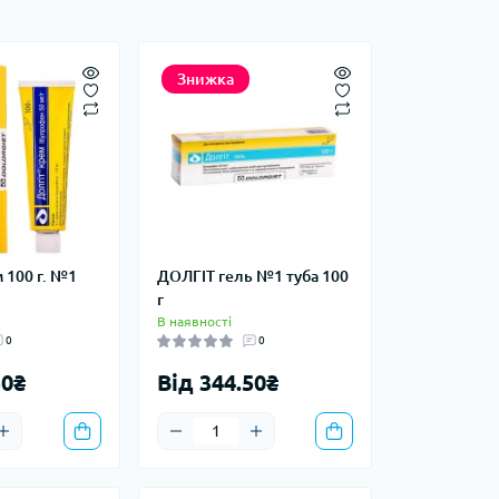
Знижка
 100 г. №1
ДОЛГІТ гель №1 туба 100
г
В наявності
0
0
50₴
Від 344.50₴