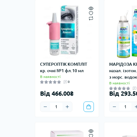
СУПЕРОПТІК КОМПЛІТ
МАРІДОЗА КІ
кр. очні №1 фл.10 мл
назал. ізотон
В наявності
з морс. водо
0
В наявності
Від 466.00₴
Від 293.5