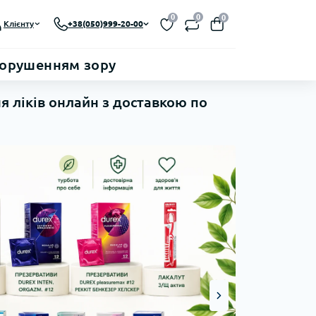
0
0
0
Клієнту
+38(050)999-20-00
порушенням зору
я ліків онлайн з доставкою по