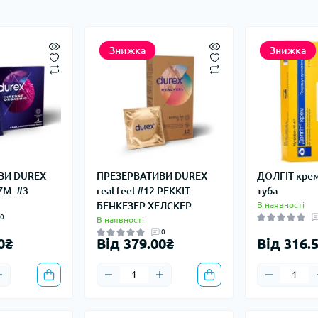
Знижка
Знижка
ВИ DUREX
ПРЕЗЕРВАТИВИ DUREX
ДОЛГІТ крем
ZM. #3
real feel #12 РЕККІТ
туба
БЕНКЕЗЕР ХЕЛСКЕР
В наявності
0
В наявності
0
0₴
Від 379.00₴
Від 316.