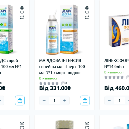
ДС спрей
МАРІДОЗА ІНТЕНСИВ
ЛІНЕКС ФОРТ
. 100 мл №1
спрей назал. гіперт. 100
№14 бліст.
ю
мл №1 з морс. водою
В наявності
В наявності
0
0
0₴
Від 331.00₴
Від 460.