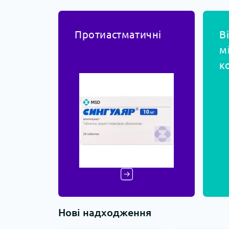
Протиастматичні
В
м
к
Нові надходження