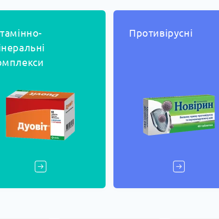
ітамінно-
Противірусні
інеральні
омплекси