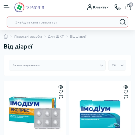
0
Клієнту
Лікарські засоби
Для ШКТ
Від діареї
Від діареї