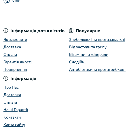
Viber
Інформація для клієнтів
Популярне
Як замовити
Знеболюючі та протизапальні
Доставка
Від застуди та грипу
Оплата
Вітаміни та мінерали
Гарантія якості
Снодійні
Повернення
Антибіотики та протигрибкові
Інформація
Про Нас
Доставка
Оплата
Наші Гарантії
Контакти
Карта сайту