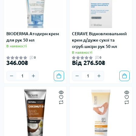
BIODERMA Атодерм крем
CERAVE Відновлювальний
для рук 50 мл
крем д/дуже сухої та
В наявності
огруб.шкіри рук 50 мл
В наявності
0
0
346.00₴
Від 276.50₴