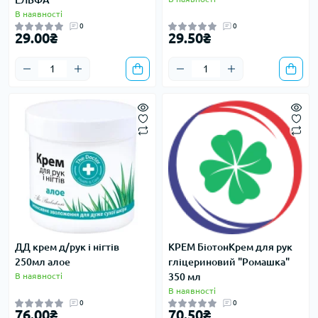
ЕЛЬФА
В наявності
0
0
29.00₴
29.50₴
ДД крем д/рук і нігтів
КРЕМ БіотонКрем для рук
250мл алое
гліцериновий "Ромашка"
В наявності
350 мл
В наявності
0
0
76.00₴
70.50₴