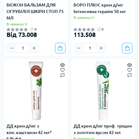
БІОКОН БАЛЬЗАМ ДЛЯ
БОРО ПЛЮС крем д/ніг
ОГРУБІЛОЇ ШКІРИ СТОП 75
Інтенсивна терапія 50 мл
МЛ
В наявності
В наявності
0
0
Від 73.00₴
113.50₴
ДД крем д/ніг з
ДД крем д/ніг проф. тріщин
кінс.каштаном 42 мл*
з золотим вусом 42 мл
В наявності