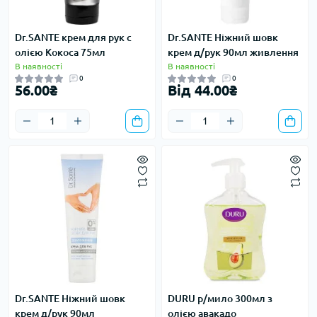
Dr.SANTE крем для рук с
Dr.SANTE Ніжний шовк
олією Кокоса 75мл
крем д/рук 90мл живлення
В наявності
В наявності
0
0
56.00₴
Від 44.00₴
Dr.SANTE Ніжний шовк
DURU р/мило 300мл з
крем д/рук 90мл
олією авакадо