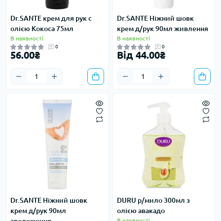
Dr.SANTE крем для рук с
Dr.SANTE Ніжний шовк
олією Кокоса 75мл
крем д/рук 90мл живлення
В наявності
В наявності
0
0
56.00₴
Від 44.00₴
Dr.SANTE Ніжний шовк
DURU р/мило 300мл з
крем д/рук 90мл
олією авакадо
В наявності