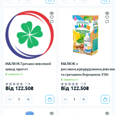
МАЛЮК Гречано-вівсяний
МАЛЮК з
швид.пригот.
рисовим,кукурудзяним,вівсян
В наявності
та гречаним борошном 350г
В наявності
0
0
Від 122.50₴
Від 122.50₴