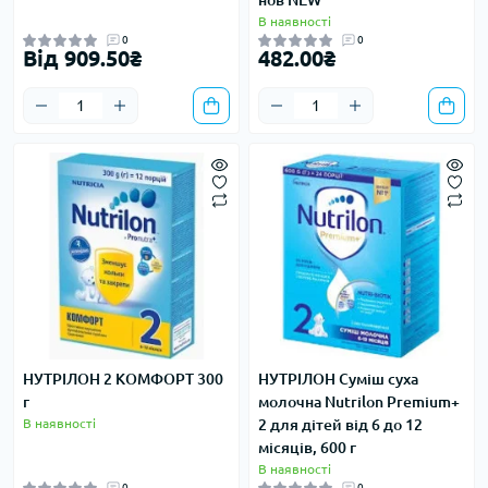
нов NEW
В наявності
0
0
Від 909.50₴
482.00₴
НУТРІЛОН 2 КОМФОРТ 300
НУТРІЛОН Суміш суха
г
молочна Nutrilon Premium+
В наявності
2 для дітей від 6 до 12
місяців, 600 г
В наявності
0
0