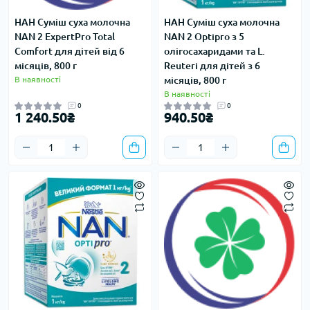
НАН Суміш суха молочна
НАН Суміш суха молочна
NAN 2 ExpertPro Total
NAN 2 Optipro з 5
Comfort для дітей від 6
олігосахаридами та L.
місяців, 800 г
Reuteri для дітей з 6
В наявності
місяців, 800 г
В наявності
0
0
1 240.50₴
940.50₴