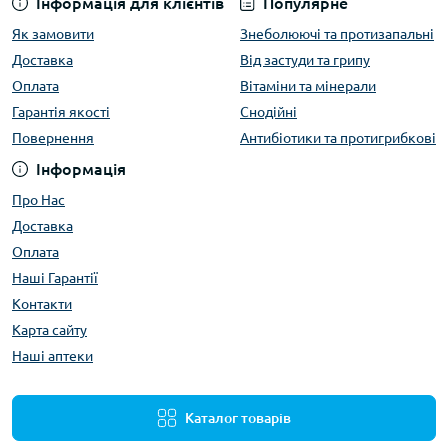
Інформація для клієнтів
Популярне
Як замовити
Знеболюючі та протизапальні
Доставка
Від застуди та грипу
Оплата
Вітаміни та мінерали
Гарантія якості
Снодійні
Повернення
Антибіотики та протигрибкові
Інформація
Про Нас
Доставка
Оплата
Наші Гарантії
Контакти
Карта сайту
Наші аптеки
Каталог товарів