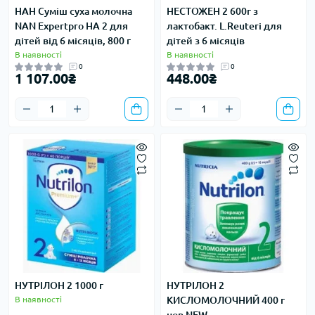
НАН Суміш суха молочна
НЕСТОЖЕН 2 600г з
NAN Expertpro HA 2 для
лактобакт. L.Reuteri для
дітей від 6 місяців, 800 г
дітей з 6 місяців
В наявності
В наявності
0
0
1 107.00₴
448.00₴
НУТРІЛОН 2 1000 г
НУТРІЛОН 2
В наявності
КИСЛОМОЛОЧНИЙ 400 г