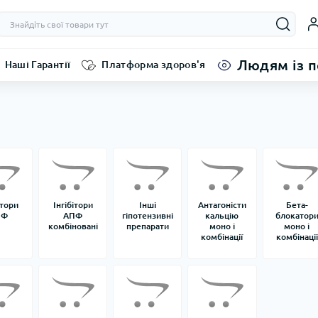
Людям із 
Наші Гарантії
Платформа здоров'я
ітори
Інгібітори
Інші
Антагоністи
Бета-
ПФ
АПФ
гіпотензивні
кальцію
блокатор
комбіновані
препарати
моно і
моно і
комбінації
комбінації