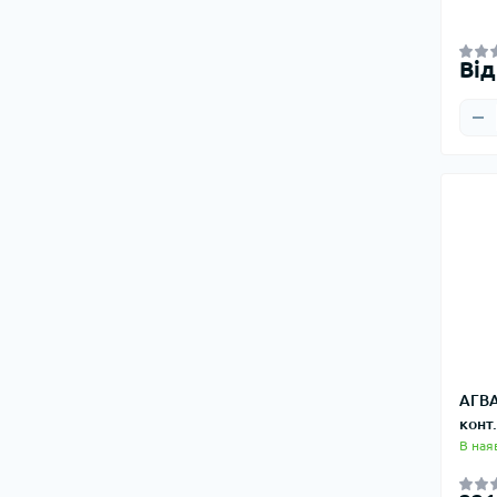
Від
АГВА
конт
В ная