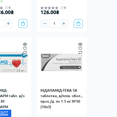
ті
0
0
26.00₴
126.00₴
МІД-
ІНДАПАМІД-ТЕВА SR
РМ табл. в/о
таблетки, в/плів. обол.,
№30
прол./д. по 1.5 мг №30
ФАРМ
(10х3)