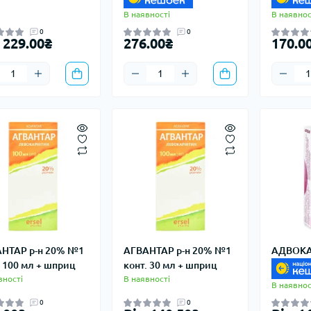
В наявності
В наявнос
0
0
 229.00₴
276.00₴
170.0
НТАР р-н 20% №1
АГВАНТАР р-н 20% №1
АДВОКА
. 100 мл + шприц
конт. 30 мл + шприц
вності
В наявності
В наявнос
0
0