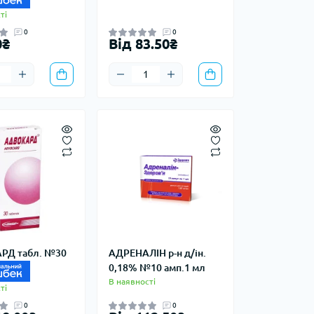
ті
0
0
0₴
Від 83.50₴
РД табл. №30
АДРЕНАЛІН р-н д/ін.
0,18% №10 амп.1 мл
В наявності
ті
0
0