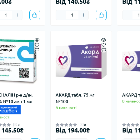
.00₴
Від 140.50₴
Від 1
НАЛІН р-н д/ін.
АКАРД табл. 75 мг
АКАРД т
% №10 амп.1 мл
№100
В наявнос
В наявності
вності
0
0
 145.50₴
Від 194.00₴
Від 1