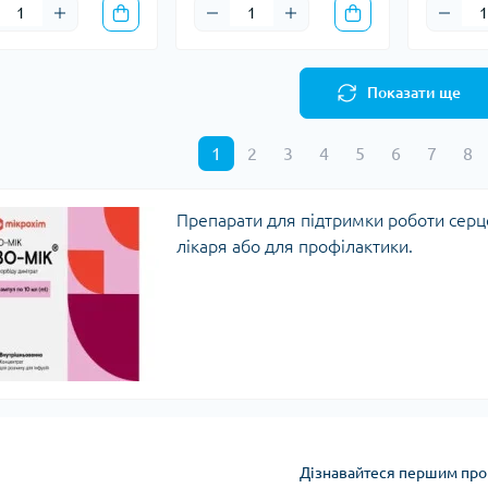
Показати ще
1
2
3
4
5
6
7
8
Препарати для підтримки роботи серц
лікаря або для профілактики.
Дізнавайтеся першим про 