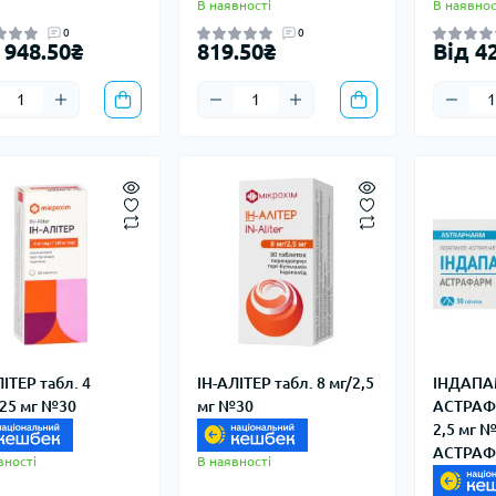
В наявності
В наявнос
0
0
 948.50₴
819.50₴
Від 4
ЛІТЕР табл. 4
ІН-АЛІТЕР табл. 8 мг/2,5
ІНДАПА
,25 мг №30
мг №30
АСТРАФА
2,5 мг 
АСТРА
вності
В наявності