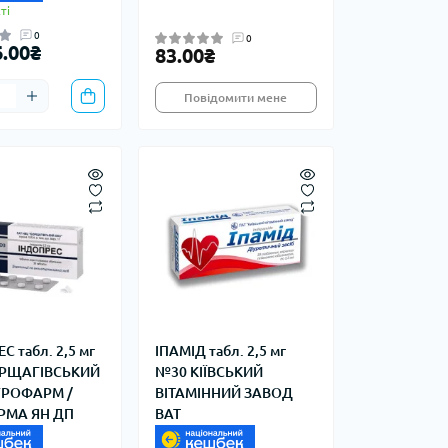
ті
0
0
6.00₴
83.00₴
Повідомити мене
С табл. 2,5 мг
ІПАМІД табл. 2,5 мг
РЩАГІВСЬКИЙ
№30 КІЇВСЬКИЙ
ГРОФАРМ /
ВІТАМІННИЙ ЗАВОД
РМА ЯН ДП
ВАТ