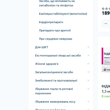
Протигрибкові засоби для шкіри
Засоби, що впливають на
метаболізм та лімфоток
Протизапальні зовнішні засоби для
189
суглобів
Капіляростабілізуючі (венотоніки)
Кардіопрепарати
Препарати при аритмії
При серцевих неврозах
Для ШКТ
Амінокислоти для відновлення
Екстемпоральні лікарські засоби
печінки
Екстемпоральні лікарські засоби
Жіноче здоров'я
Від діареї
Гормональні при клімаксі
Загальнозміцнюючі засоби
Для нормалізації мікрофлори
При мастопатії
Омега-3 та Риб'ячий жир
кишківника у дітей
Знеболюючі та протизапальні
ІНДА
Харчові масла
Декскетопрофен
При метеоризмі та вздутті
Лікування горла та ротової
1,5 
порожнини
Знеболюючі та спазмолітики
Силімарин (росторопша)
В ная
комбіновані
Таблетки та льодяники від болю в
Лікування захворювань носу
Сорбенти
горлі
Коксиби
Засоби від нежитю для дітей
Лікування очей та вух