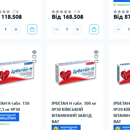
В наявнос
0
0
 118.50₴
Від 168.50₴
Від 8
ТАН Н табл. 150
ІРБЕТАН Н табл. 300 мг
ІРБЕТАН 
2,5 мг №30
№30 КІЇВСЬКИЙ
№20 КІ
ВІТАМІННИЙ ЗАВОД
ВІТАМІ
ВАТ
ВАТ
вності