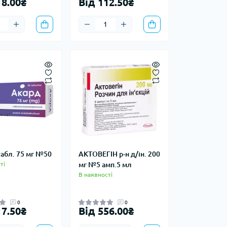
18.00₴
Від 112.50₴
абл. 75 мг №50
АКТОВЕГІН р-н д/ін. 200
ті
мг №5 амп.5 мл
В наявності
0
0
17.50₴
Від 556.00₴