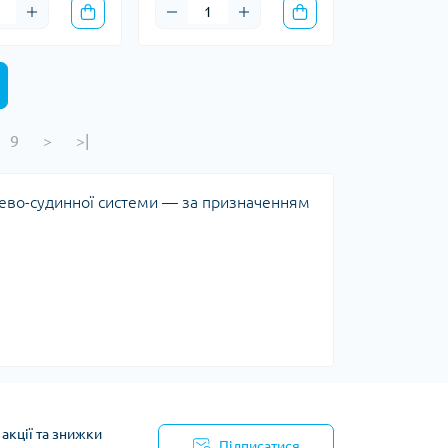
9
>
>|
ево-судинної системи — за призначенням
акції та знижки
Підписатися