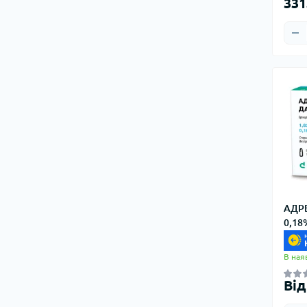
331
АДРЕ
0,18
В ная
Від