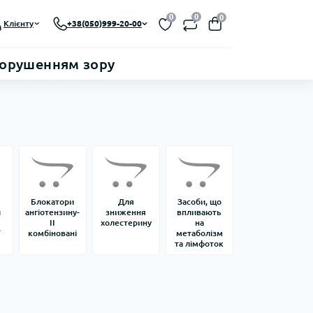
0
0
0
Клієнту
+38(050)999-20-00
порушенням зору
Блокатори
Для
Засоби, що
и
ангіотензину-
зниження
впливають
ІІ
холестерину
на
комбіновані
метаболізм
та лімфоток