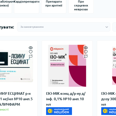
абілізуючі
Кардіопрепарати
Препарати
При
оніки)
при аритмії
серцевих
неврозах
тувати:
ЗИНУ ЕСЦИНАТ р-н
ІЗО-МІК конц.д/р-ну д/
ІЗО-МІК 
. 1 мг/мл №10 амп.5
інф. 0,1% №10 амп.10
дозу 30
ГАЛИЧФАРМ
мл
мл
вності