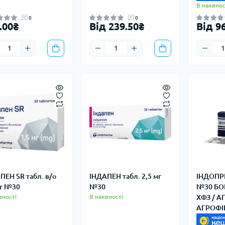
В наявнос
0
0
.00₴
Від 239.50₴
Від 9
ПЕН SR табл. в/о
ІНДАПЕН табл. 2,5 мг
ІНДОПРЕ
мг №30
№30
№30 БО
вності
В наявності
ХФЗ / А
АГРОФІ