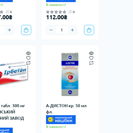
ті
В наявності
0
0
7.00₴
112.00₴
табл. 300 мг
А-ДИСТОН кр. 50 мл
ЇВСЬКИЙ
фл.
ННИЙ ЗАВОД
В наявності