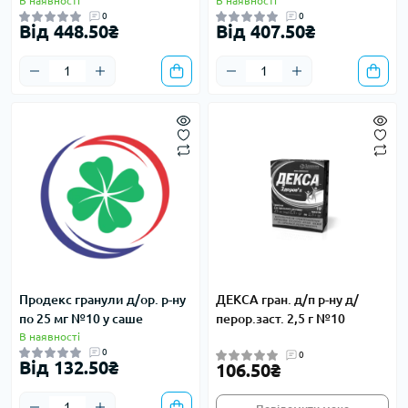
В наявності
В наявності
0
0
Від 448.50₴
Від 407.50₴
Продекс гранули д/ор. р-ну
ДЕКСА гран. д/п р-ну д/
по 25 мг №10 у саше
перор.заст. 2,5 г №10
В наявності
0
0
Від 132.50₴
106.50₴