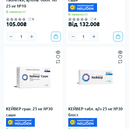
таблетки, в/плів. обол. по
саше
25 мг №10
В наявності
В наявності
0
0
105.00₴
Від 132.00₴
КЕЙВЕР гран. 25 мг №30
КЕЙВЕР табл. в/о 25 мг №30
саше
бліст.