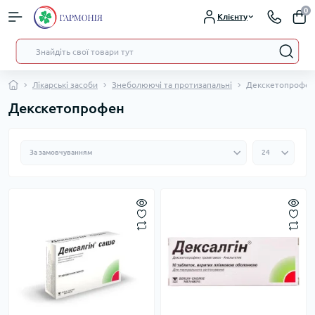
0
Клієнту
Лікарські засоби
Знеболюючі та протизапальні
Декскетопрофен
Декскетопрофен