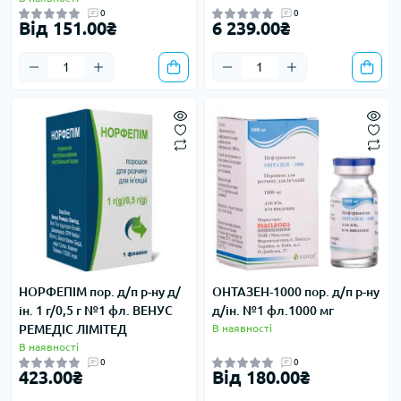
0
0
Від 151.00₴
6 239.00₴
НОРФЕПІМ пор. д/п р-ну д/
ОНТАЗЕН-1000 пор. д/п р-ну
ін. 1 г/0,5 г №1 фл. ВЕНУС
д/ін. №1 фл.1000 мг
РЕМЕДІС ЛІМІТЕД
В наявності
В наявності
0
0
423.00₴
Від 180.00₴