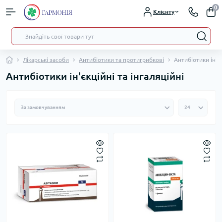
0
Клієнту
Лікарські засоби
Антибіотики та протигрибкові
Антибіотики ін'єк
Антибіотики ін'єкційні та інгаляційні