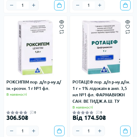
РОКСИПІМ пор. д/п р-ну д/
РОТАЦЕФ пор. д/п р-ну д/ін.
ін.+розчн. 1 г №1 фл.
1 г + 1% лідокаїн в амп. 3,5
В наявності
мл №1 фл. ФАРМАВИЖН
САН. ВЕ ТИДЖ.А.Ш. ТУ
В наявності
0
0
306.50₴
Від 174.50₴