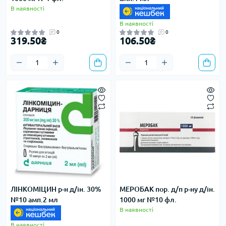
В наявності
В наявності
0
0
319.50₴
106.50₴
ЛІНКОМІЦИН р-н д/ін. 30%
МЕРОБАК пор. д/п р-ну д/ін.
№10 амп.2 мл
1000 мг №10 фл.
В наявності
В наявності