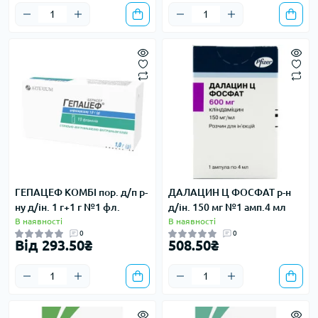
ГЕПАЦЕФ КОМБІ пор. д/п р-
ДАЛАЦИН Ц ФОСФАТ р-н
ну д/ін. 1 г+1 г №1 фл.
д/ін. 150 мг №1 амп.4 мл
В наявності
В наявності
0
0
Від 293.50₴
508.50₴