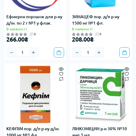
Ефмерин порошок для р-ну
ЗИНАЦЕФ пор. д/п р-ну
д/ін. по 2 г №1 у флак.
1500 мг №1 фл.
В наявності
В наявності
0
0
266.00₴
208.00₴
КЕФПІМ пор. д/п р-ну д/ін.
ЛІНКОМІЦИН р-н 30% №10
1000 мг №1 фл.
амп.1 мл