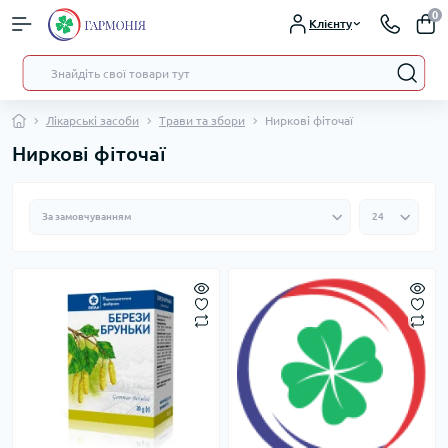
0
Клієнту
Лікарські засоби
Трави та збори
Ниркові фіточаї
Ниркові фіточаї