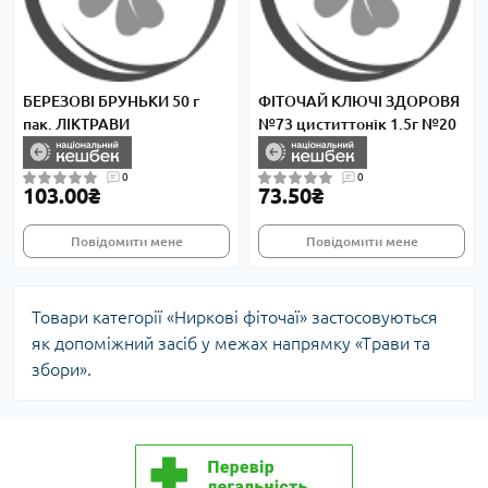
БЕРЕЗОВІ БРУНЬКИ 50 г
ФІТОЧАЙ КЛЮЧІ ЗДОРОВЯ
пак. ЛІКТРАВИ
№73 циститтонік 1.5г №20
0
0
103.00₴
73.50₴
Повідомити мене
Повідомити мене
Товари категорії «Ниркові фіточаї» застосовуються
як допоміжний засіб у межах напрямку «Трави та
збори».