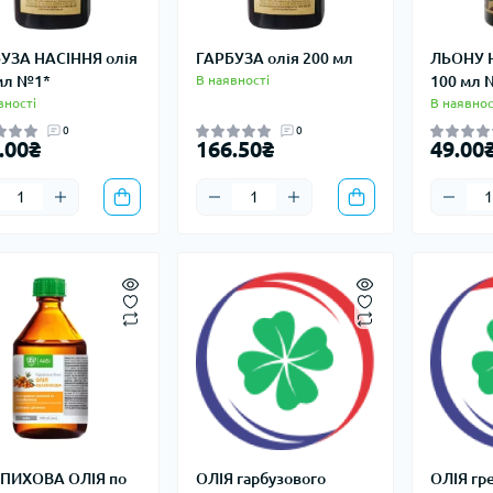
УЗА НАСІННЯ олія
ГАРБУЗА олія 200 мл
ЛЬОНУ Н
мл №1*
В наявності
100 мл 
вності
В наявнос
0
0
.00₴
166.50₴
49.00
ПИХОВА ОЛІЯ по
ОЛІЯ гарбузового
ОЛІЯ гре