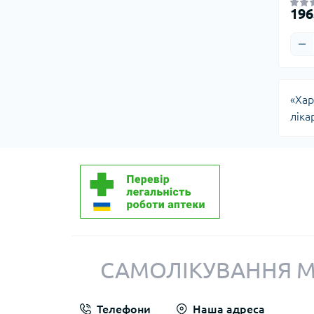
Підгузки та трусики для дорослих
196
Пелюшки та клейонка
«Хар
ліка
САМОЛІКУВАННЯ М
Телефони
Наша адреса