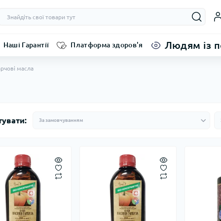
Людям із 
Наші Гарантії
Платформа здоров'я
рчові масла
тувати: