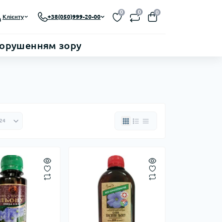
0
0
0
Клієнту
+38(050)999-20-00
порушенням зору