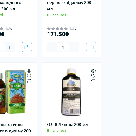
 холодного
першого віджиму 200
 200 мл
мл
ті
В наявності
0
0
0₴
171.50₴
яна харчова
ОЛІЯ Льняна 200 мл
го віджиму 200
В наявності