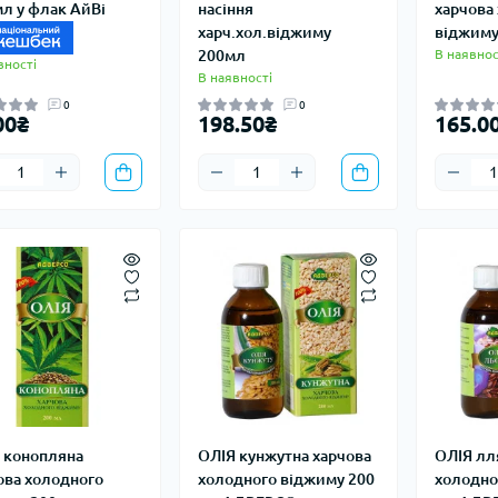
мл у флак АйВі
насіння
харчова
харч.хол.віджиму
віджиму
200мл
В наявнос
вності
В наявності
0
0
00₴
198.50₴
165.0
 конопляна
ОЛІЯ кунжутна харчова
ОЛІЯ лл
ова холодного
холодного віджиму 200
холодно