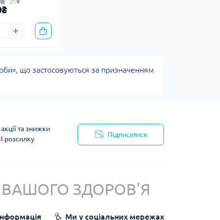
0
0₴
оби», що застосовуються за призначенням
акції та знижки
Підписатися
il розсилку
йності
 ВАШОГО ЗДОРОВ'Я
Інформація
Ми у соціальних мережах