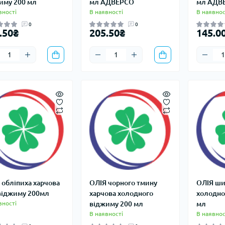
иму 200 мл
мл АДВЕРСО
мл АДВ
вності
В наявності
В наявнос
0
0
.50₴
205.50₴
145.0
 обліпиха харчова
ОЛІЯ чорного тмину
ОЛІЯ ши
віджиму 200мл
харчова холодного
холодно
вності
віджиму 200 мл
мл
В наявності
В наявнос