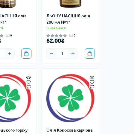
АСІННЯ олія
ЛЬОНУ НАСІННЯ олія
№1*
200 мл №1*
ті
В наявності
0
0
₴
62.00₴
цького горіху
Олія Кокосова харчова