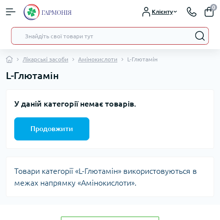
0
Клієнту
Лікарські засоби
Амінокислоти
L-Глютамін
L-Глютамін
У даній категорії немає товарів.
Продовжити
Товари категорії «L-Глютамін» використовуються в
межах напрямку «Амінокислоти».