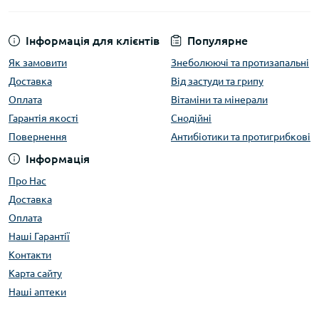
Інформація для клієнтів
Популярне
Як замовити
Знеболюючі та протизапальні
Доставка
Від застуди та грипу
Оплата
Вітаміни та мінерали
Гарантія якості
Снодійні
Повернення
Антибіотики та протигрибкові
Інформація
Про Нас
Доставка
Оплата
Наші Гарантії
Контакти
Карта сайту
Наші аптеки